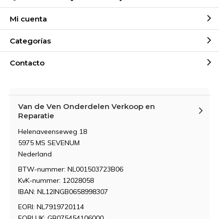
Mi cuenta
Categorías
Contacto
Van de Ven Onderdelen Verkoop en
Reparatie
Helenaveenseweg 18
5975 MS SEVENUM
Nederland
BTW-nummer: NL001503723B06
KvK-nummer: 12028058
IBAN: NL12INGB0658998307
EORI: NL7919720114
EORI UK: GB075454106000