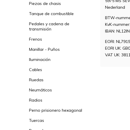
5975 MS SE
Piezas de chasis
Nederland
Tanque de combustible
BTW-nummer
Pedales y cadena de
KvK-nummer:
transmisión
IBAN: NL12I
Frenos
EORI: NL791
EORI UK: GB
Manillar - Puños
VAT UK: 381
Iluminación
Cables
Ruedas
Neumáticos
Radios
Perno prisionero hexagonal
Tuercas