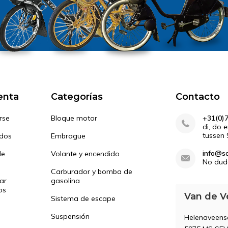
enta
Categorías
Contacto
rse
Bloque motor
+31(0)
di, do 
tussen 
idos
Embrague
info@so
de
Volante y encendido
No dud
Carburador y bomba de
ar
gasolina
os
Van de V
Sistema de escape
Suspensión
Helenaveen