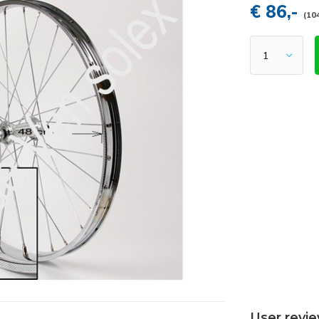
€ 86,-
(10
User revi