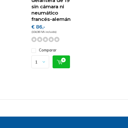
delantera de 19"
sin cámara ni
neumático
francés-alemán
€ 86,-
(104,06 IVA incluido)
Comparar