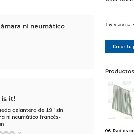
There are no r
 cámara ni neumático
Crear tu 
Productos
is it!
ueda delantera de 19" sin
a ni neumático francés-
án
06. Radios c
(0)