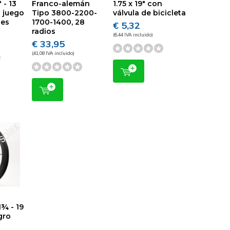
 - 13
Franco-alemán
1.75 x 19" con
- juego
Tipo 3800-2200-
válvula de bicicleta
des
1700-1400, 28
€ 5,32
radios
(6,44 IVA incluido)
€ 33,95
(41,08 IVA incluido)
1¾ - 19
gro