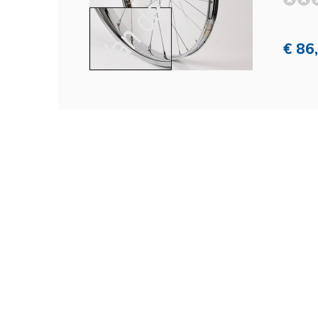
€ 86,