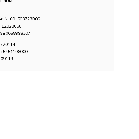
VENUM
: NL001503723B06
 12028058
NGB0658998307
9720114
075454106000
109119