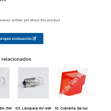
eviews written yet about this product.
propia evaluación
 relacionados
a 6V-3W
03. Lámpara 6V-4W
10. Cubierta de luz