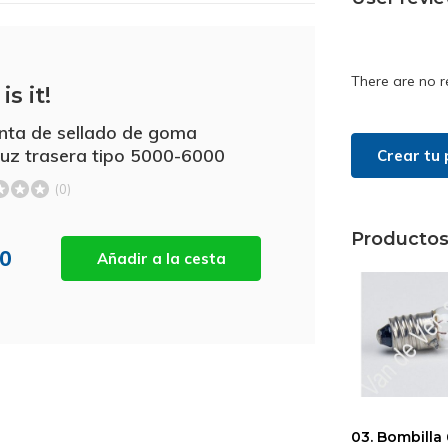
There are no r
is it!
unta de sellado de goma
luz trasera tipo 5000-6000
Crear tu 
(0)
Productos
80
Añadir a la cesta
03. Bombill