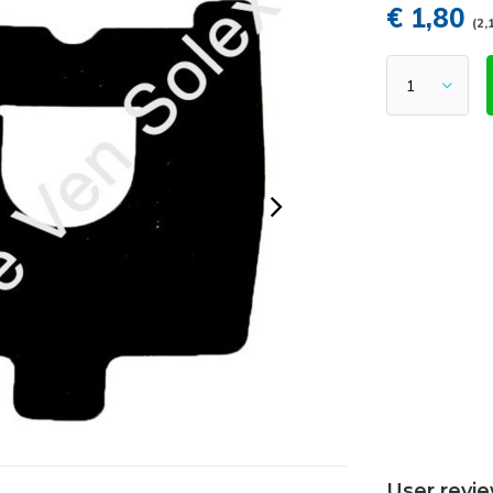
€ 1,80
(2,
User revi