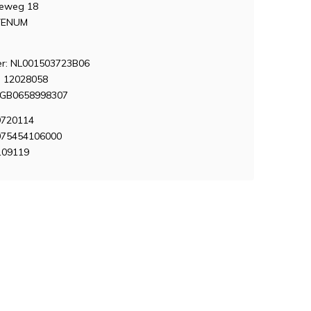
seweg 18
VENUM
: NL001503723B06
 12028058
NGB0658998307
9720114
075454106000
109119