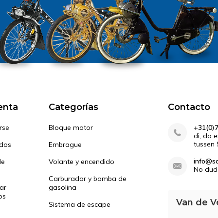
enta
Categorías
Contacto
rse
Bloque motor
+31(0)
di, do 
tussen 
idos
Embrague
info@so
de
Volante y encendido
No dud
Carburador y bomba de
ar
gasolina
os
Van de V
Sistema de escape