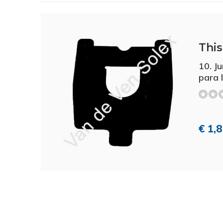
This 
10. J
para 
€ 1,