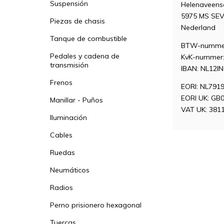
Suspensión
Helenaveen
5975 MS SE
Piezas de chasis
Nederland
Tanque de combustible
BTW-nummer
Pedales y cadena de
KvK-nummer:
transmisión
IBAN: NL12I
Frenos
EORI: NL791
EORI UK: GB
Manillar - Puños
VAT UK: 381
Iluminación
Cables
Ruedas
Neumáticos
Radios
Perno prisionero hexagonal
Tuercas