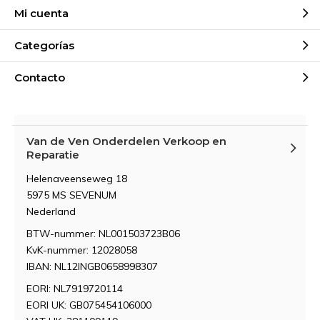
Mi cuenta
Categorías
Contacto
Van de Ven Onderdelen Verkoop en
Reparatie
Helenaveenseweg 18
5975 MS SEVENUM
Nederland
BTW-nummer: NL001503723B06
KvK-nummer: 12028058
IBAN: NL12INGB0658998307
EORI: NL7919720114
EORI UK: GB075454106000