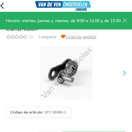
Horario: martes, jueves y viernes, de 9:00 a 12:00 y de 13:30 a 17:00; sábados, de 9:00 a 12:00
09. Medio eslabón de cadena de
transmisión
(0)
Comparar
Login for wishlist
Código de artículo:
SPC 93080-2