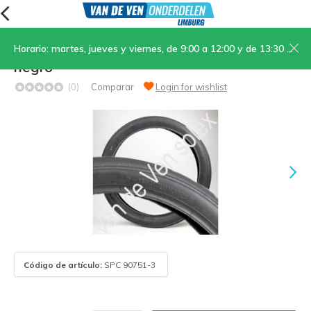
Horario: martes, jueves y viernes, de 9:00 a 12:00 y de 13:30 a 17:00; sábados, de 9:00 a 12:00
09. Cubierta 2-16 Alemán - Francés - 5000
negro
(0)
Comparar
Login for wishlist
Código de artículo:
SPC 90751-3