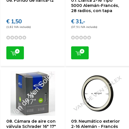
06. Fondo de llanta-12"
07. Llanta 2-16 Tipo
5000 Alemán-Francés,
28 radios, con tapa
€ 1,50
€ 31,-
(1,82 IVA incluido)
(37,51 IVA incluido)
08. Cámara de aire con
09. Neumático exterior
válvula Schrader 16" 17"
2-16 Alemán - Francés