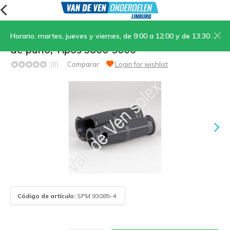
Horario: martes, jueves y viernes, de 9:00 a 12:00 y de 13:30 a 17:00; sábados, de 9:00 a 12:00
06. Empuñaduras gris oscuro, acelerador
de puño, Tipos 3800-5000
(0)
Comparar
Login for wishlist
Código de artículo:
SPM 93085-4