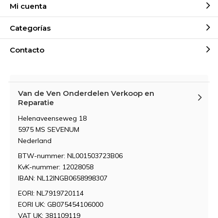
Mi cuenta
Categorías
Contacto
Van de Ven Onderdelen Verkoop en
Reparatie
Helenaveenseweg 18
5975 MS SEVENUM
Nederland
BTW-nummer: NL001503723B06
KvK-nummer: 12028058
IBAN: NL12INGB0658998307
EORI: NL7919720114
EORI UK: GB075454106000
VAT UK: 381109119