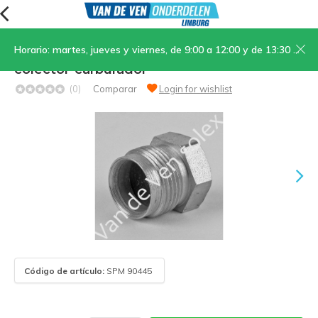
Horario: martes, jueves y viernes, de 9:00 a 12:00 y de 13:30 a 17:00; sábados, de 9:00 a 12:00
05. Tornillo de unión del tubo de admisión
colector-carburador
(0)
Comparar
Login for wishlist
Código de artículo:
SPM 90445