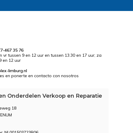
77-467 35 76
en vr tussen 9 en 12 uur en tussen 13.30 en 17 uur; za
9 en 12 uur
lex-limburg.nl
es en ponerte en contacto con nosotros
en Onderdelen Verkoop en Reparatie
seweg 18
VENUM
: NL001503723B06