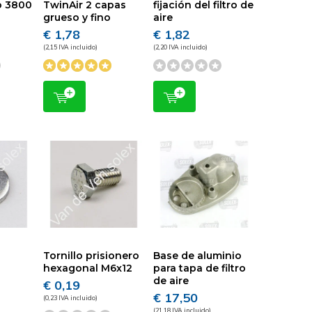
po 3800
TwinAir 2 capas
fijación del filtro de
grueso y fino
aire
€ 1,78
€ 1,82
(2,15 IVA incluido)
(2,20 IVA incluido)
Tornillo prisionero
Base de aluminio
hexagonal M6x12
para tapa de filtro
de aire
€ 0,19
€ 17,50
(0,23 IVA incluido)
(21,18 IVA incluido)