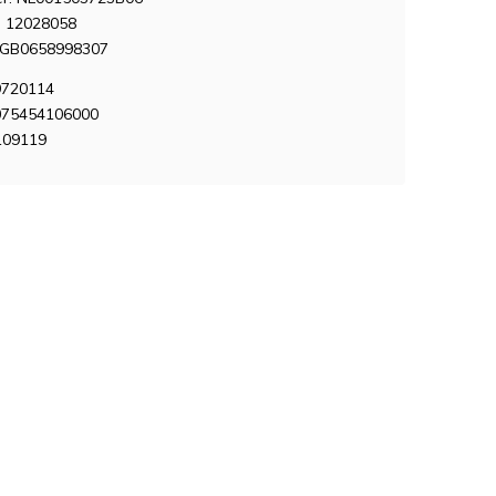
 12028058
NGB0658998307
9720114
075454106000
109119