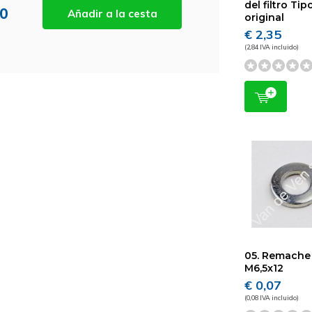
del filtro Ti
50
Añadir a la cesta
original
€ 2,35
(2,84 IVA incluido)
05. Remache
M6,5x12
€ 0,07
(0,08 IVA incluido)