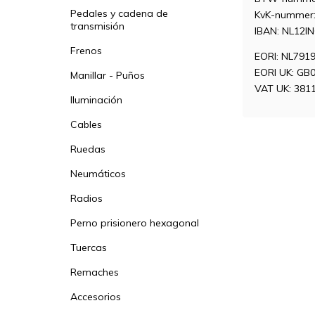
Pedales y cadena de
KvK-nummer:
transmisión
IBAN: NL12I
Frenos
EORI: NL791
EORI UK: GB
Manillar - Puños
VAT UK: 381
Iluminación
Cables
Ruedas
Neumáticos
Radios
Perno prisionero hexagonal
Tuercas
Remaches
Accesorios