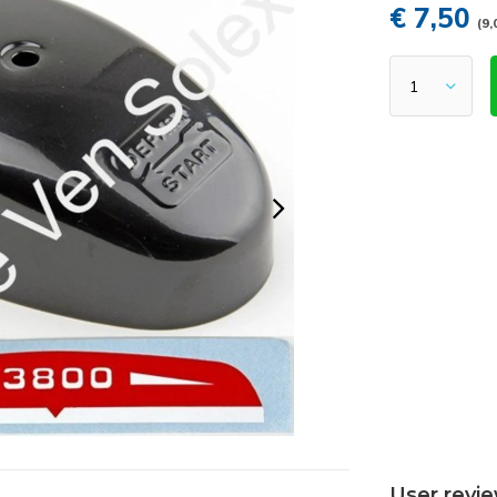
€ 7,50
(9,
User revi