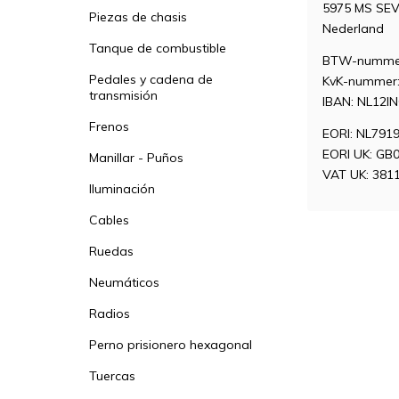
5975 MS SE
Piezas de chasis
Nederland
Tanque de combustible
BTW-nummer
Pedales y cadena de
KvK-nummer:
transmisión
IBAN: NL12I
Frenos
EORI: NL791
EORI UK: GB
Manillar - Puños
VAT UK: 381
Iluminación
Cables
Ruedas
Neumáticos
Radios
Perno prisionero hexagonal
Tuercas