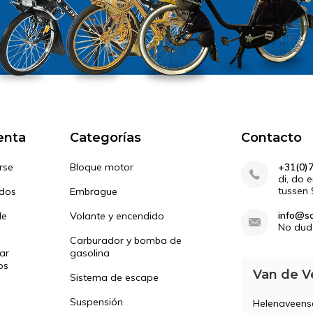
enta
Categorías
Contacto
rse
Bloque motor
+31(0)
di, do 
tussen 
idos
Embrague
info@so
de
Volante y encendido
No dud
Carburador y bomba de
ar
gasolina
os
Van de V
Sistema de escape
Suspensión
Helenaveen