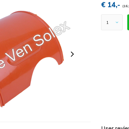
€ 14,-
(16,
User revi