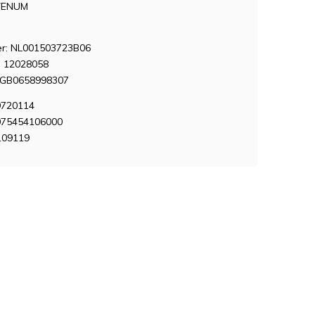
VENUM
: NL001503723B06
 12028058
NGB0658998307
9720114
075454106000
109119