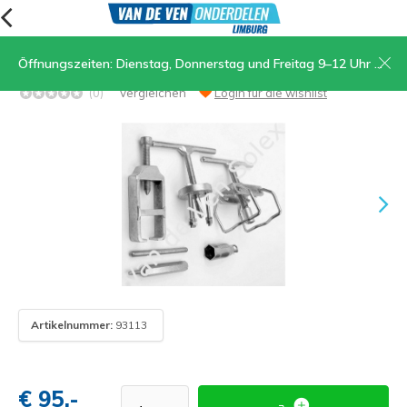
Öffnungszeiten: Dienstag, Donnerstag und Freitag 9–12 Uhr und 13.30–17 Uhr, Samstag 9–12 Uhr
Werkzeugsatz Solex Alle Typen
(0)
Vergleichen
Login für die wishlist
Artikelnummer:
93113
€ 95,-