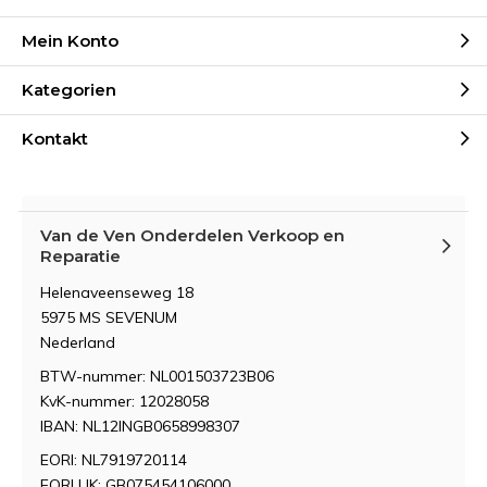
Mein Konto
Kategorien
Kontakt
Van de Ven Onderdelen Verkoop en
Reparatie
Helenaveenseweg 18
5975 MS SEVENUM
Nederland
BTW-nummer: NL001503723B06
KvK-nummer: 12028058
IBAN: NL12INGB0658998307
EORI: NL7919720114
EORI UK: GB075454106000