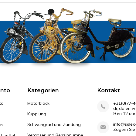
onto
Kategorien
Kontakt
to
Motorblock
+31(0)77-4
di, do en v
9 en 12 uur
Kupplung
info@solex-
Schwungrad und Zündung
en
Zögern Sie 
Vergaser und Benzinpumpe
hzettel