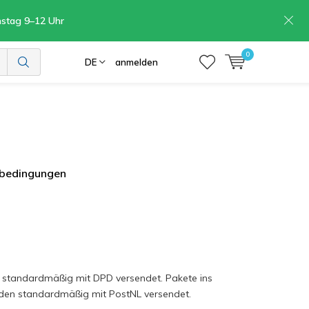
mstag 9–12 Uhr
0
DE
anmelden
rbedingungen
U standardmäßig mit DPD versendet. Pakete ins
erden standardmäßig mit PostNL versendet.