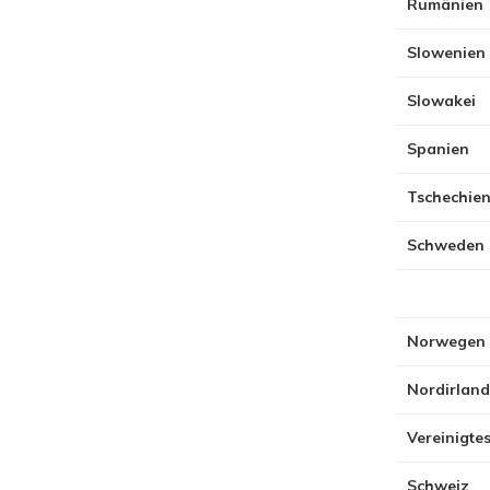
Rumänien
Slowenien
Slowakei
Spanien
Tschechie
Schweden
Norwegen
Nordirland
Vereinigte
Schweiz