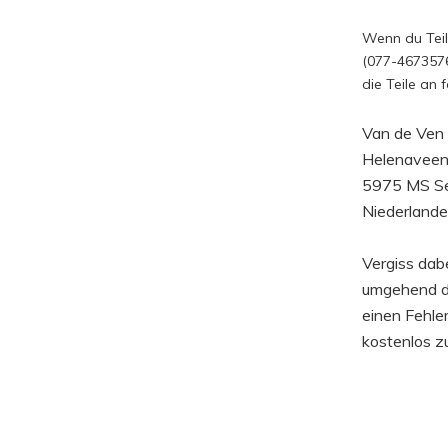
Wenn du Teile
(077-4673576)
die Teile an
Van de Ven 
Helenavee
5975 MS S
Niederland
Vergiss dab
umgehend die
einen Fehler
kostenlos zu