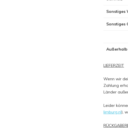
Sonstiges
Sonstiges
Außerhalb
LIEFERZEIT
Wenn wir dein
Zahlung erha
Länder auße
Leider könne
limburg.nl
), 
RÜCKGABER