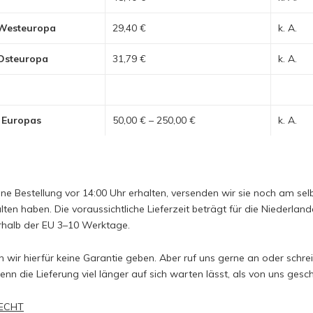
 Westeuropa
29,40 €
k. A.
 Osteuropa
31,79 €
k. A.
 Europas
50,00 € – 250,00 €
k. A.
e Bestellung vor 14:00 Uhr erhalten, versenden wir sie noch am selbe
lten haben. Die voraussichtliche Lieferzeit beträgt für die Niederl
rhalb der EU 3–10 Werktage.
n wir hierfür keine Garantie geben. Aber ruf uns gerne an oder schre
wenn die Lieferung viel länger auf sich warten lässt, als von uns gesc
ECHT