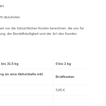
det.
att abzuholen.
ir nur die tatsächlichen Kosten berechnen, die uns für
g, der Bestellhäufigkeit und der Art des Kunden
 bis 31,5 kg
0 bis 2 kg
ng an eine Abholstelle inkl.
Briefkasten
5,65 €