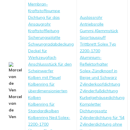
Membran-
Kraftstoffpumpe
Dichtung für das
Auslassrohr
Ansaugrohr
Antriebsrolle
Kraftstoffleitung
Gummi-Klemmstück
Sicherungsplatte
Sportauspuff
Schwungradabdeckung
Trittbrett Solex Typ
Deckel für
2200-1700
Werkzeugfach
Aluminium-
Anschlussstück für den
Reflektorhalter
Scheinwerfer
Solex-Zündknopf in
Kolben mit Pleuel
Beige und Schwarz
Kolbenring für
Zylinderkopfdichtung
überdimensionierten
Zylinderfußdichtung
Marcel
Kolben
Kurbelgehäusedichtung
van
Kolbenring für
Kompletter
de
Standardkolben
Dichtungssatz
Ven
Kolbenring Ned.Solex-
Zylinderdichtung für '54
2200-1700
Zylinderdichtung ohne