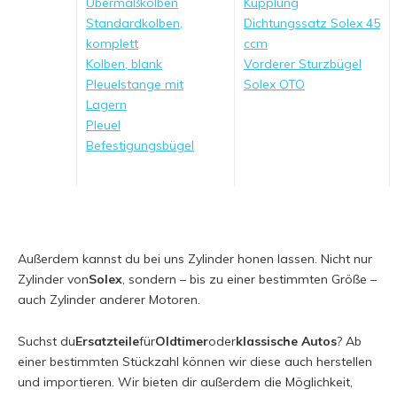
Übermaßkolben
Kupplung
Standardkolben,
Dichtungssatz Solex 45
komplett
ccm
Kolben, blank
Vorderer Sturzbügel
Pleuelstange mit
Solex OTO
Lagern
Pleuel
Befestigungsbügel
Außerdem kannst du bei uns Zylinder honen lassen. Nicht nur
Zylinder von
Solex
, sondern – bis zu einer bestimmten Größe –
auch Zylinder anderer Motoren.
Suchst du
Ersatzteile
für
Oldtimer
oder
klassische Autos
? Ab
einer bestimmten Stückzahl können wir diese auch herstellen
und importieren. Wir bieten dir außerdem die Möglichkeit,