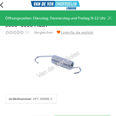
Öffnungszeiten: Dienstag, Donnerstag und Freitag 9–12 Uhr und 13.30–17 Uhr, Samstag 9–12 Uhr
49. Feder für Ständer passend für Typ
5000 -6000 Flash
(0)
Vergleichen
Login für die wishlist
Artikelnummer:
SPC 90999-2