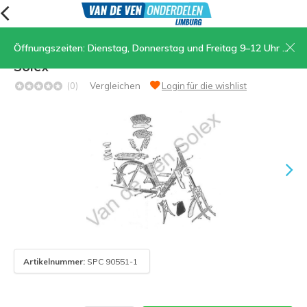
Öffnungszeiten: Dienstag, Donnerstag und Freitag 9–12 Uhr und 13.30–17 Uhr, Samstag 9–12 Uhr
47. Sechskant-Stiftschraube M6 x16 für
Solex
(0)
Vergleichen
Login für die wishlist
Artikelnummer:
SPC 90551-1