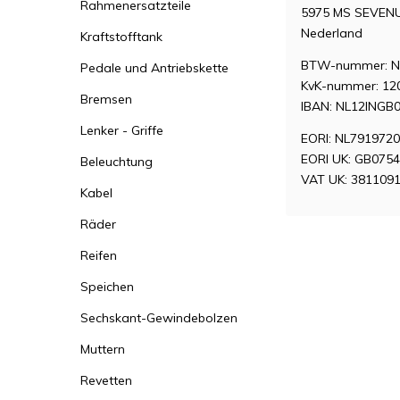
Rahmenersatzteile
5975 MS SEVEN
Nederland
Kraftstofftank
BTW-nummer: N
Pedale und Antriebskette
KvK-nummer: 12
Bremsen
IBAN: NL12INGB
Lenker - Griffe
EORI: NL791972
EORI UK: GB075
Beleuchtung
VAT UK: 381109
Kabel
Räder
Reifen
Speichen
Sechskant-Gewindebolzen
Muttern
Revetten