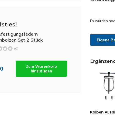
Es wurden noc
ist es!
efestigungsfedern
nbolzen Set 2 Stück
Eigene B
(0)
Ergänzen
Zum Warenkorb
90
hinzufügen
Kolben Ausd