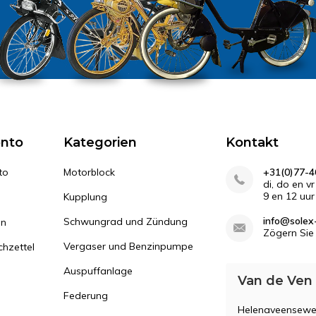
onto
Kategorien
Kontakt
to
Motorblock
+31(0)77-4
di, do en v
9 en 12 uur
Kupplung
info@solex-
Schwungrad und Zündung
en
Zögern Sie 
Vergaser und Benzinpumpe
hzettel
Auspuffanlage
Van de Ven
Federung
Helenaveensewe