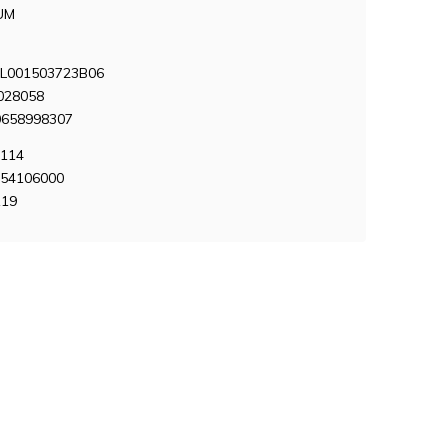
UM
L001503723B06
028058
0658998307
0114
454106000
119