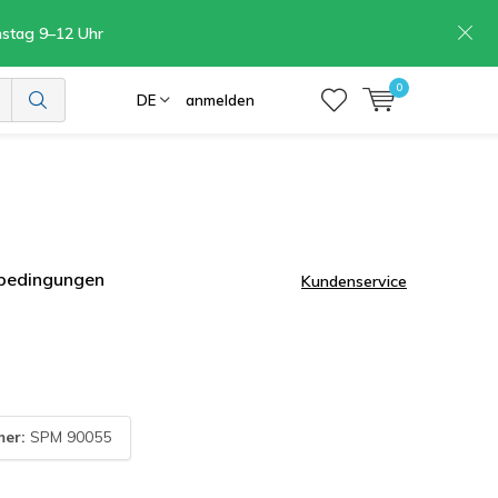
mstag 9–12 Uhr
0
DE
anmelden
rbedingungen
Kundenservice
mer:
SPM 90055