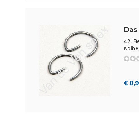
Das 
42. B
Kolbe
€ 0,