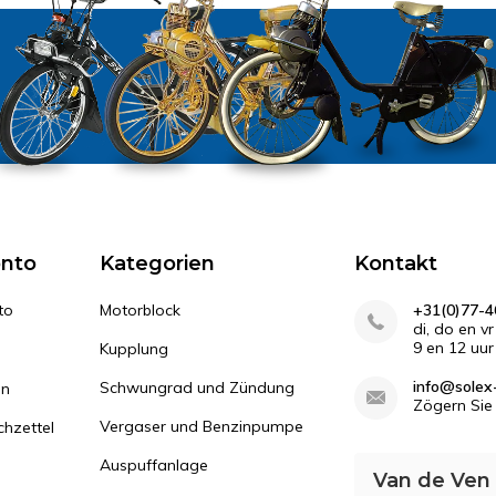
onto
Kategorien
Kontakt
to
Motorblock
+31(0)77-4
di, do en v
9 en 12 uur
Kupplung
info@solex-
Schwungrad und Zündung
en
Zögern Sie 
Vergaser und Benzinpumpe
hzettel
Auspuffanlage
Van de Ven