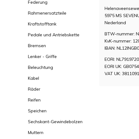
Federung
Helenaveensewe
Rahmenersatzteile
5975 MS SEVEN
Nederland
Kraftstofftank
BTW-nummer: N
Pedale und Antriebskette
KvK-nummer: 12
Bremsen
IBAN: NL12INGB
Lenker - Griffe
EORI: NL791972
EORI UK: GB075
Beleuchtung
VAT UK: 381109
Kabel
Räder
Reifen
Speichen
Sechskant-Gewindebolzen
Muttern