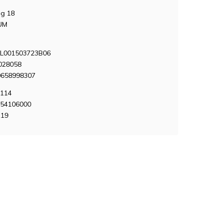
g 18
UM
L001503723B06
028058
0658998307
0114
454106000
119