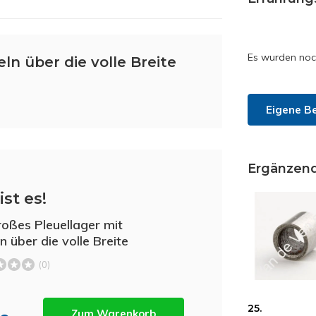
Es wurden noc
ln über die volle Breite
Eigene B
Ergänzen
ist es!
roßes Pleuellager mit
n über die volle Breite
(0)
25.
Zum Warenkorb