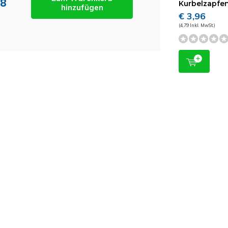
88
Kurbelzapfe
hinzufügen
€ 3,96
(4,79 Inkl. MwSt.)