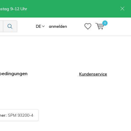
mstag 9–12 Uhr
0
DE
anmelden
rbedingungen
Kundenservice
mer:
SPM 93200-4