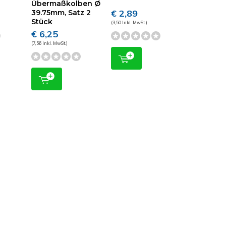
Übermaßkolben Ø
€ 2,89
39.75mm, Satz 2
Stück
(3,50 Inkl. MwSt.)
€ 6,25
(7,56 Inkl. MwSt.)