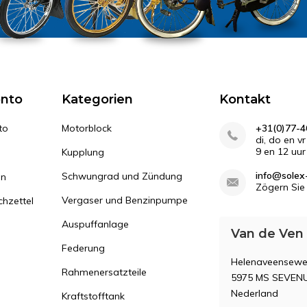
onto
Kategorien
Kontakt
to
Motorblock
+31(0)77-4
di, do en v
9 en 12 uur
Kupplung
info@solex-
Schwungrad und Zündung
en
Zögern Sie 
Vergaser und Benzinpumpe
hzettel
Auspuffanlage
Van de Ven
Federung
Helenaveensewe
Rahmenersatzteile
5975 MS SEVEN
Nederland
Kraftstofftank