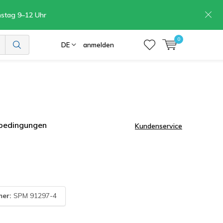
mstag 9–12 Uhr
0
DE
anmelden
rbedingungen
Kundenservice
mer:
SPM 91297-4