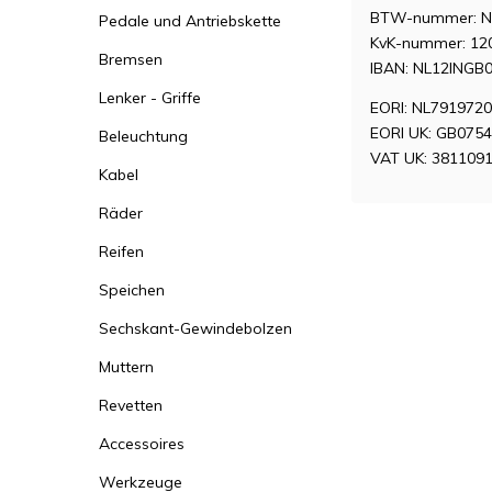
BTW-nummer: N
Pedale und Antriebskette
KvK-nummer: 12
Bremsen
IBAN: NL12INGB
Lenker - Griffe
EORI: NL791972
EORI UK: GB075
Beleuchtung
VAT UK: 381109
Kabel
Räder
Reifen
Speichen
Sechskant-Gewindebolzen
Muttern
Revetten
Accessoires
Werkzeuge