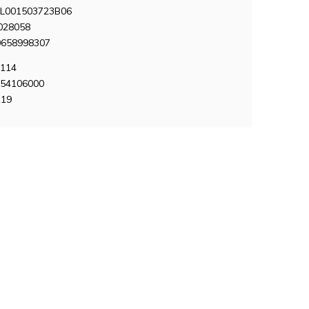
L001503723B06
028058
0658998307
0114
454106000
119