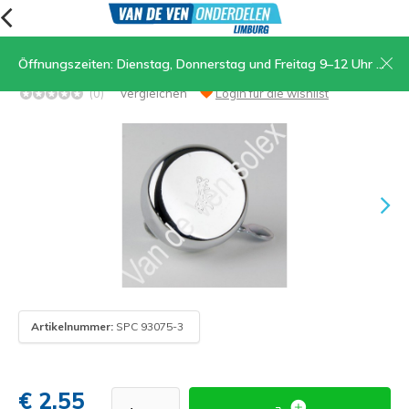
Öffnungszeiten: Dienstag, Donnerstag und Freitag 9–12 Uhr und 13.30–17 Uhr, Samstag 9–12 Uhr
16. Klingel universell
(0)
Vergleichen
Login für die wishlist
Artikelnummer:
SPC 93075-3
€ 2,55