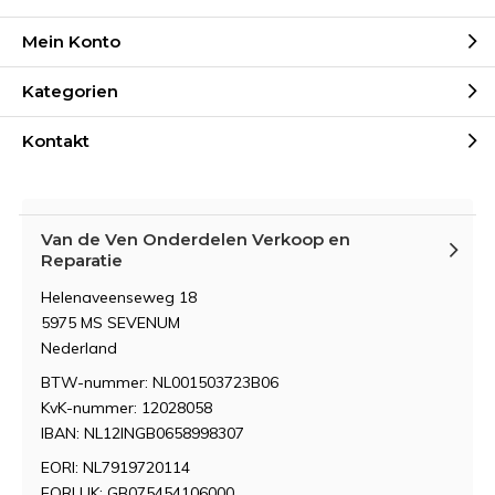
Mein Konto
Kategorien
Kontakt
Van de Ven Onderdelen Verkoop en
Reparatie
Helenaveenseweg 18
5975 MS SEVENUM
Nederland
BTW-nummer: NL001503723B06
KvK-nummer: 12028058
IBAN: NL12INGB0658998307
EORI: NL7919720114
EORI UK: GB075454106000