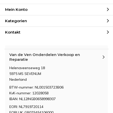
Mein Konto
Kategorien
Kontakt
Van de Ven Onderdelen Verkoop en
Reparatie
Helenaveenseweg 18
5975 MS SEVENUM
Nederland
BTW-nummer: NL001503723B06
KvK-nummer: 12028058
IBAN: NL12INGB0658998307
EORI: NL7919720114
EORI UK: GB075454106000