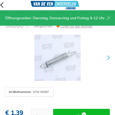
Öffnungszeiten: Dienstag, Donnerstag und Freitag 9–12 Uhr und 13.30–17 Uhr, Samstag 9–12 Uhr
10. Feder Motorlift
(0)
Vergleichen
Login für die wishlist
Artikelnummer:
SPM 90987
€ 1,39