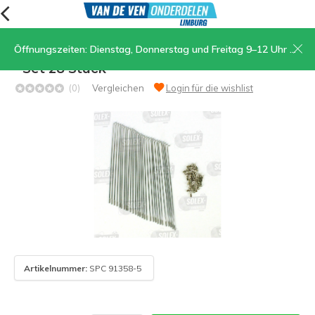
Öffnungszeiten: Dienstag, Donnerstag und Freitag 9–12 Uhr und 13.30–17 Uhr, Samstag 9–12 Uhr
06. Speichen mit Nippeln 19" - 13 Gänge 215
- Set 28 Stück
(0)
Vergleichen
Login für die wishlist
Artikelnummer:
SPC 91358-5