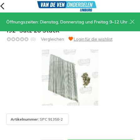
Öffnungszeiten: Dienstag, Donnerstag und Freitag 9–12 Uhr und 13.30–17 Uhr, Samstag 9–12 Uhr
06. Speichen mit Nippeln 19" - 13 Gänge
192- Satz 28 Stück
(0)
Vergleichen
Login für die wishlist
Artikelnummer:
SPC 91358-2