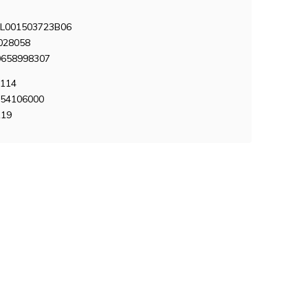
L001503723B06
028058
0658998307
0114
454106000
119