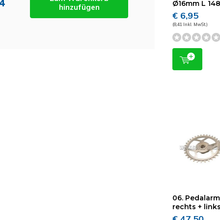
34
Ø16mm L 1
hinzufügen
€ 6,95
(8,41 Inkl. MwSt.)
06. Pedalar
rechts + link
€ 47,50