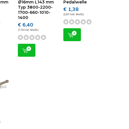
48mm
Ø16mm L143 mm
Pedalwelle
Typ 3800-2200-
€ 1,38
1700-660-1010-
(1,67 Inkl. MwSt.)
1400
€ 6,40
(7,74 Inkl. MwSt.)
m
s