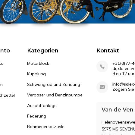
onto
Kategorien
Kontakt
to
Motorblock
+31(0)77-4
di, do en v
9 en 12 uur
Kupplung
info@solex-
Schwungrad und Zündung
en
Zögern Sie 
Vergaser und Benzinpumpe
hzettel
Auspuffanlage
Van de Ven
Federung
Helenaveensewe
Rahmenersatzteile
5975 MS SEVEN