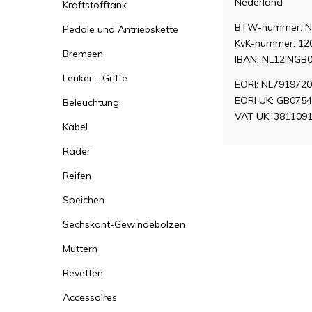
Nederland
Kraftstofftank
BTW-nummer: N
Pedale und Antriebskette
KvK-nummer: 12
Bremsen
IBAN: NL12INGB
Lenker - Griffe
EORI: NL791972
EORI UK: GB075
Beleuchtung
VAT UK: 381109
Kabel
Räder
Reifen
Speichen
Sechskant-Gewindebolzen
Muttern
Revetten
Accessoires