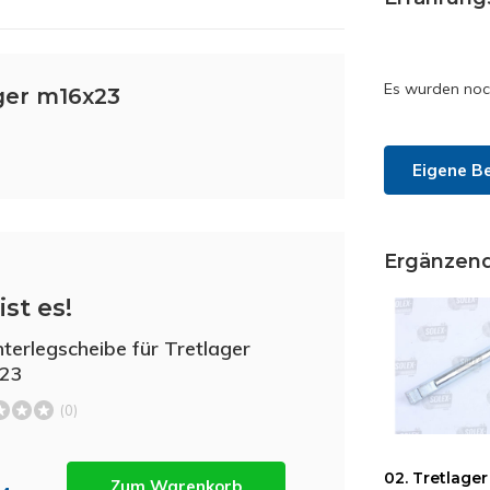
Es wurden noc
ger m16x23
Eigene B
Ergänzen
ist es!
nterlegscheibe für Tretlager
23
(0)
02. Tretlage
Zum Warenkorb