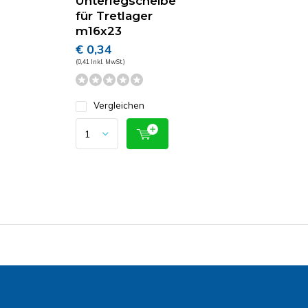
Unterlegscheibe
für Tretlager
m16x23
€ 0,34
(0,41 Inkl. MwSt.)
Vergleichen