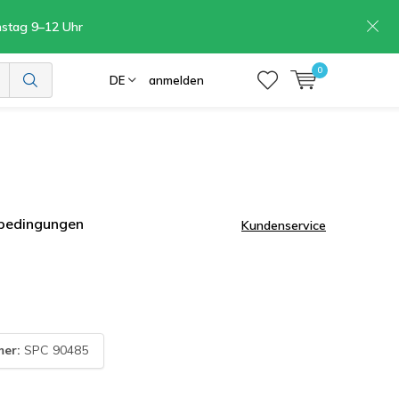
mstag 9–12 Uhr
0
DE
anmelden
rbedingungen
Kundenservice
mer:
SPC 90485