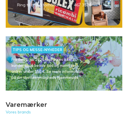
Ring til os på forhånd: +31 77 467 3576
TIPS OG MESSE-NYHEDER
Fra den 1. juli 2026 skal vores ikke-EU-
kunder også betale told og moms for
ordrer under 150 €. Se mere information
på din skattemyndigheds hjemmeside
Varemærker
Vores brands