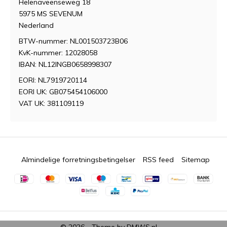
Helenaveenseweg 18
5975 MS SEVENUM
Nederland
BTW-nummer: NL001503723B06
KvK-nummer: 12028058
IBAN: NL12INGB0658998307
EORI: NL7919720114
EORI UK: GB075454106000
VAT UK: 381109119
Almindelige forretningsbetingelser
RSS feed
Sitemap
© 2026 - Theme by
DMWS.nl