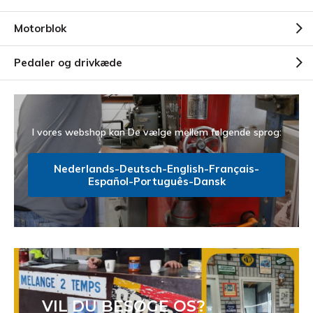
Motorblok
Pedaler og drivkæde
I vores webshop kan De vælge mellem følgende sprog:
Nederlands-Deutsch-English-Français-
Español-Português-Dansk
VIL DU BESØGE OS?