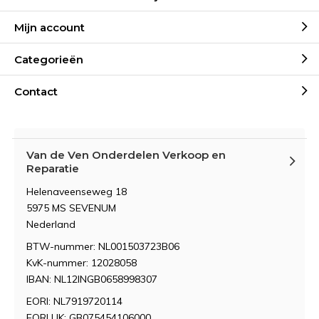
Mijn account
Categorieën
Contact
Van de Ven Onderdelen Verkoop en
Reparatie
Helenaveenseweg 18
5975 MS SEVENUM
Nederland
BTW-nummer: NL001503723B06
KvK-nummer: 12028058
IBAN: NL12INGB0658998307
EORI: NL7919720114
EORI UK: GB075454106000