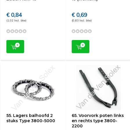
€ 0,84
€ 0,69
(1,02 Incl. btw)
(0,83 Incl. btw)
55. Lagers balhoofd 2
65. Voorvork poten links
stuks Type 3800-5000
en rechts type 3800-
2200