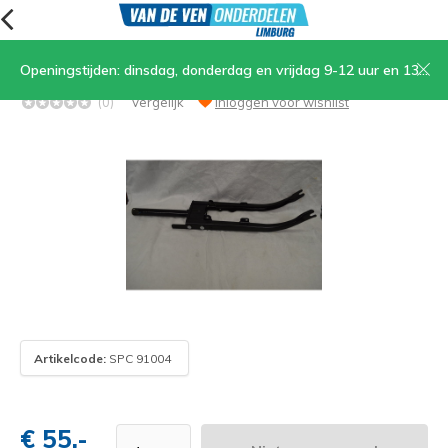
Openingstijden: dinsdag, donderdag en vrijdag 9-12 uur en 13.30-17 uur, zaterdag 9-12 uur
Voorvork Type 3800-2200
(0)
Vergelijk
Inloggen voor wishlist
Artikelcode:
SPC 91004
€ 55,-