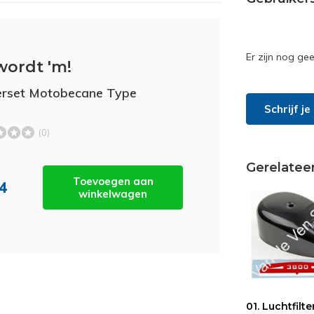
Er zijn nog ge
wordt 'm!
erset Motobecane Type
Schrijf j
(0)
Gerelatee
Toevoegen aan
14
winkelwagen
01. Luchtfilte