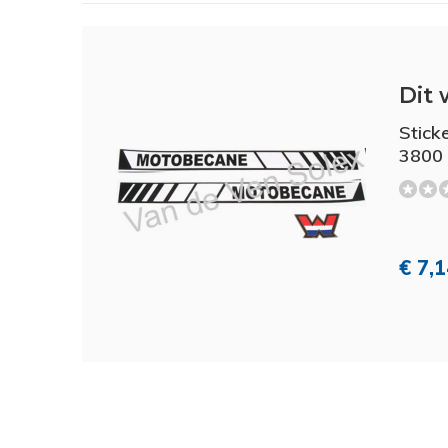
Dit 
Stick
3800
€ 7,