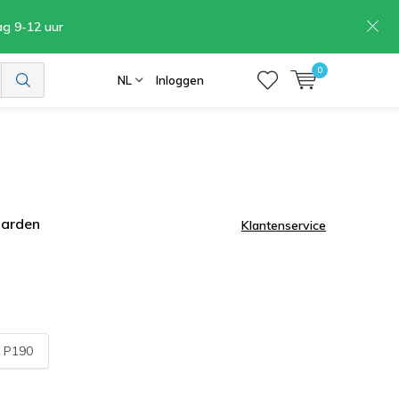
ag 9-12 uur
0
NL
Inloggen
aarden
Klantenservice
:
P190