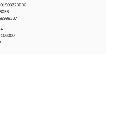
01503723B06
8058
58998307
14
4106000
9