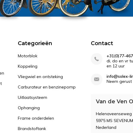
Categorieën
Contact
Motorblok
+31(0)77-467
di, do en vr 
en 12 uur
Koppeling
gen
info@solex-li
Vliegwiel en ontsteking
Neem gerust 
st
Carburateur en benzinepomp
Uitlaatsysteem
Van de Ven O
Ophanging
Helenaveenseweg
Frame onderdelen
5975 MS SEVENU
Nederland
Brandstoftank