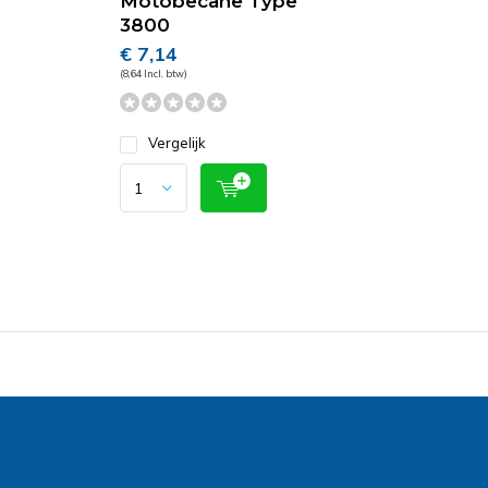
Motobecane Type
3800
€ 7,14
(8,64 Incl. btw)
Vergelijk