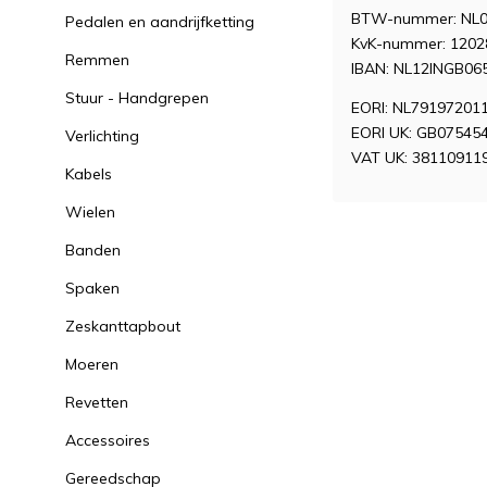
BTW-nummer: NL0
Pedalen en aandrijfketting
KvK-nummer: 1202
Remmen
IBAN: NL12INGB06
Stuur - Handgrepen
EORI: NL79197201
EORI UK: GB07545
Verlichting
VAT UK: 38110911
Kabels
Wielen
Banden
Spaken
Zeskanttapbout
Moeren
Revetten
Accessoires
Gereedschap