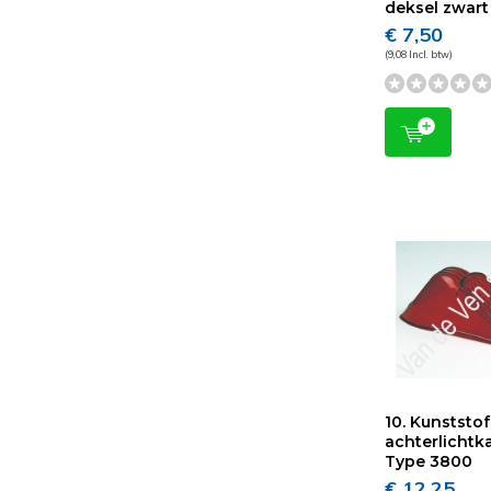
deksel zwart
€ 7,50
(9,08 Incl. btw)
10. Kunststof
achterlichtk
Type 3800
€ 12,25