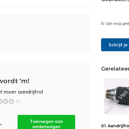
Er zijn nog ge
Schrijf j
Gerelatee
wordt 'm!
el moer aandrijfrol
(0)
Toevoegen aan
-
01. Aandrijfro
winkelwagen