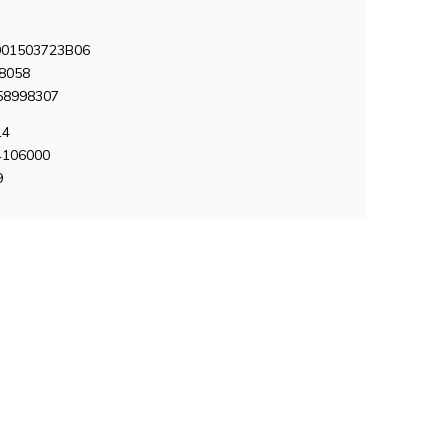
01503723B06
8058
58998307
14
4106000
9