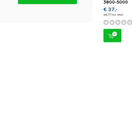
3800-5000
€ 37,-
(44,77 Incl. btw)