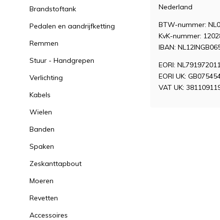
Nederland
Brandstoftank
BTW-nummer: NL0
Pedalen en aandrijfketting
KvK-nummer: 1202
Remmen
IBAN: NL12INGB06
Stuur - Handgrepen
EORI: NL79197201
EORI UK: GB07545
Verlichting
VAT UK: 38110911
Kabels
Wielen
Banden
Spaken
Zeskanttapbout
Moeren
Revetten
Accessoires