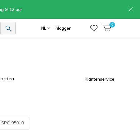
ag 9-12 uur
0
NL
Inloggen
aarden
Klantenservice
:
SPC 95010