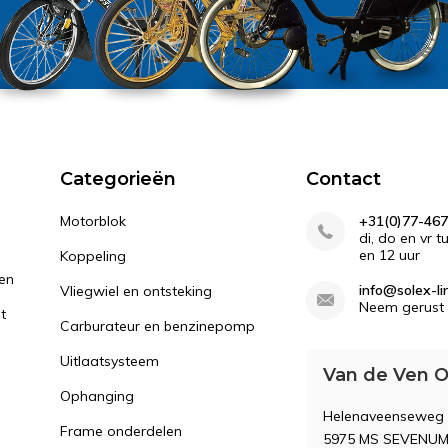
Categorieën
Contact
Motorblok
+31(0)77-467
di, do en vr 
en 12 uur
Koppeling
gen
info@solex-li
Vliegwiel en ontsteking
Neem gerust 
st
Carburateur en benzinepomp
Uitlaatsysteem
Van de Ven O
Ophanging
Helenaveenseweg
Frame onderdelen
5975 MS SEVENU