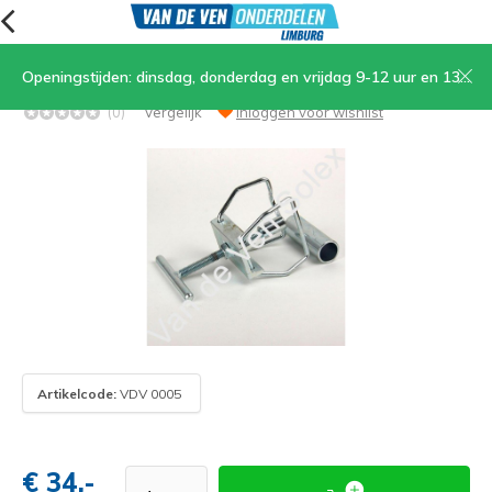
Openingstijden: dinsdag, donderdag en vrijdag 9-12 uur en 13.30-17 uur, zaterdag 9-12 uur
Poelietrekker voor carterdeel ontsteking
(0)
Vergelijk
Inloggen voor wishlist
Artikelcode:
VDV 0005
€ 34,-