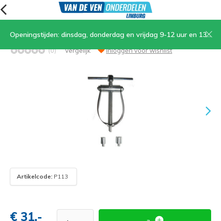
Openingstijden: dinsdag, donderdag en vrijdag 9-12 uur en 13.30-17 uur, zaterdag 9-12 uur
Piston uit drukker
(0)
Vergelijk
Inloggen voor wishlist
Artikelcode:
P113
€ 31,-