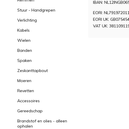
Remmen
IBAN: NL12INGB06
Stuur - Handgrepen
EORI: NL79197201
EORI UK: GB07545
Verlichting
VAT UK: 38110911
Kabels
Wielen
Banden
Spaken
Zeskanttapbout
Moeren
Revetten
Accessoires
Gereedschap
Brandstof en olies - alleen
ophalen