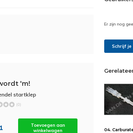
Er zijn nog ge
Schrijf j
Gerelatee
wordt 'm!
endel startklep
(0)
Toevoegen aan
11
04. Carburat
winkelwagen