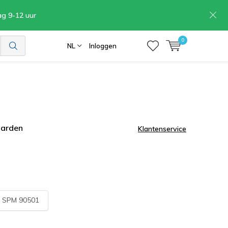
ag 9-12 uur
0
NL
Inloggen
aarden
Klantenservice
:
SPM 90501