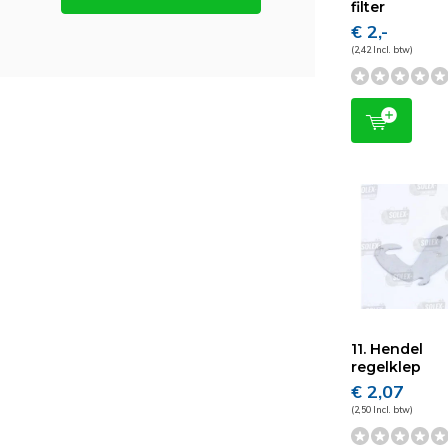
filter
€ 2,-
(2,42 Incl. btw)
11. Hendel
regelklep
€ 2,07
(2,50 Incl. btw)