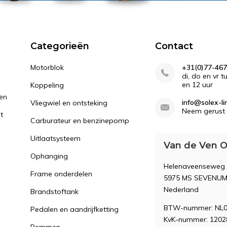
Categorieën
Contact
Motorblok
+31(0)77-467
di, do en vr 
en 12 uur
Koppeling
gen
info@solex-li
Vliegwiel en ontsteking
Neem gerust 
st
Carburateur en benzinepomp
Uitlaatsysteem
Van de Ven O
Ophanging
Helenaveenseweg
Frame onderdelen
5975 MS SEVENU
Nederland
Brandstoftank
BTW-nummer: NL0
Pedalen en aandrijfketting
KvK-nummer: 1202