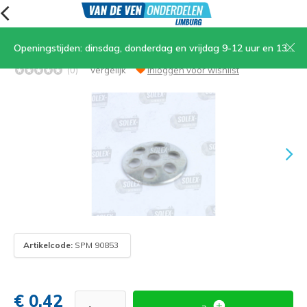
Openingstijden: dinsdag, donderdag en vrijdag 9-12 uur en 13.30-17 uur, zaterdag 9-12 uur
09. Carburateur afsluitplaat
(0)
Vergelijk
Inloggen voor wishlist
Artikelcode:
SPM 90853
€ 0,42