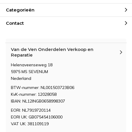
Categorieën
Contact
Van de Ven Onderdelen Verkoop en
Reparatie
Helenaveenseweg 18
5975 MS SEVENUM
Nederland
BTW-nummer: NL001503723B06
KvK-nummer: 12028058
IBAN: NL12INGB0658998307
EORI: NL7919720114
EORI UK: GB075454106000
VAT UK: 381109119