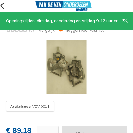
Openingstijden: dinsdag, donderdag en vrijdag 9-12 uur en 13.30-17 uur, zaterdag 9-12 uur
Carburateur 6.5 mm
(0)
Vergelijk
Inloggen voor wishlist
Artikelcode:
VDV 0014
€ 89,18