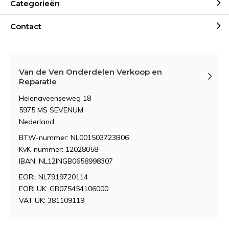
Categorieën
Contact
Van de Ven Onderdelen Verkoop en
Reparatie
Helenaveenseweg 18
5975 MS SEVENUM
Nederland
BTW-nummer: NL001503723B06
KvK-nummer: 12028058
IBAN: NL12INGB0658998307
EORI: NL7919720114
EORI UK: GB075454106000
VAT UK: 381109119