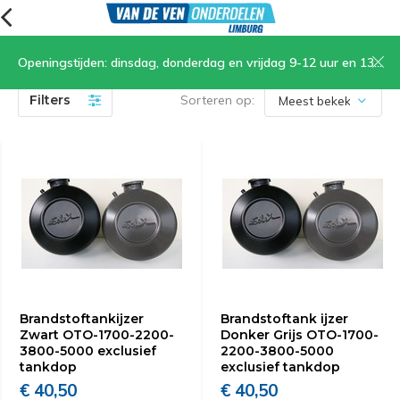
Openingstijden: dinsdag, donderdag en vrijdag 9-12 uur en 13.30-17 uur, zaterdag 9-12 uur
(2)
Filters
Sorteren op:
Brandstoftankijzer
Brandstoftank ijzer
Zwart OTO-1700-2200-
Donker Grijs OTO-1700-
3800-5000 exclusief
2200-3800-5000
tankdop
exclusief tankdop
€ 40,50
€ 40,50