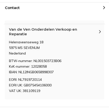
Contact
Van de Ven Onderdelen Verkoop en
Reparatie
Helenaveenseweg 18
5975 MS SEVENUM
Nederland
BTW-nummer: NL001503723B06
KvK-nummer: 12028058
IBAN: NL12INGB0658998307
EORI: NL7919720114
EORI UK: GB075454106000
VAT UK: 381109119