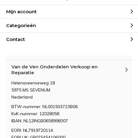
Mijn account
Categorieën
Contact
Van de Ven Onderdelen Verkoop en
Reparatie
Helenaveenseweg 18
5975 MS SEVENUM
Nederland
BTW-nummer: NL001503723B06
KvK-nummer: 12028058
IBAN: NL12INGB0658998307
EORI: NL7919720114
EORI UK: GB075454106000