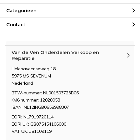
Categorieën
Contact
Van de Ven Onderdelen Verkoop en
Reparatie
Helenaveenseweg 18
5975 MS SEVENUM
Nederland
BTW-nummer: NL001503723B06
KvK-nummer: 12028058
IBAN: NL12INGB0658998307
EORI: NL7919720114
EORI UK: GB075454106000
VAT UK: 381109119