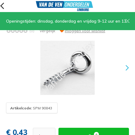
Openingstijden: dinsdag, donderdag en vrijdag 9-12 uur en 13.30-17 uur, zaterdag 9-12 uur
19. Kabeleinde voor bougiekabel
(0)
Vergelijk
Inloggen voor wishlist
Artikelcode:
SPM 90843
€ 0,43