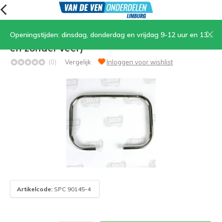
Openingstijden: dinsdag, donderdag en vrijdag 9-12 uur en 13.30-17 uur, zaterdag 9-12 uur
10. Valbeugel voor OTO (zonder voorfront
en zonder veer)
(0)
Vergelijk
Inloggen voor wishlist
Artikelcode:
SPC 90145-4