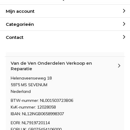
Mijn account
Categorieën
Contact
Van de Ven Onderdelen Verkoop en
Reparatie
Helenaveenseweg 18
5975 MS SEVENUM
Nederland
BTW-nummer: NL001503723B06
KvK-nummer: 12028058
IBAN: NL12INGB0658998307
EORI: NL7919720114
EORI UK: GB075454106000