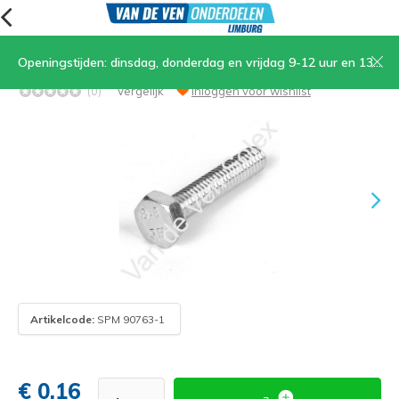
Openingstijden: dinsdag, donderdag en vrijdag 9-12 uur en 13.30-17 uur, zaterdag 9-12 uur
10. Zeskanttapbout M4x20
(0)
Vergelijk
Inloggen voor wishlist
Artikelcode:
SPM 90763-1
€ 0,16