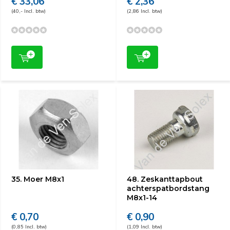
€ 33,06
€ 2,36
(40,- Incl. btw)
(2,86 Incl. btw)
35. Moer M8x1
48. Zeskanttapbout
achterspatbordstang
M8x1-14
€ 0,70
€ 0,90
(0,85 Incl. btw)
(1,09 Incl. btw)