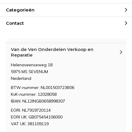
Categorieën
Contact
Van de Ven Onderdelen Verkoop en
Reparatie
Helenaveenseweg 18
5975 MS SEVENUM
Nederland
BTW-nummer: NL001503723B06
KvK-nummer: 12028058
IBAN: NL12INGB0658998307
EORI: NL7919720114
EORI UK: GB075454106000
VAT UK: 381109119