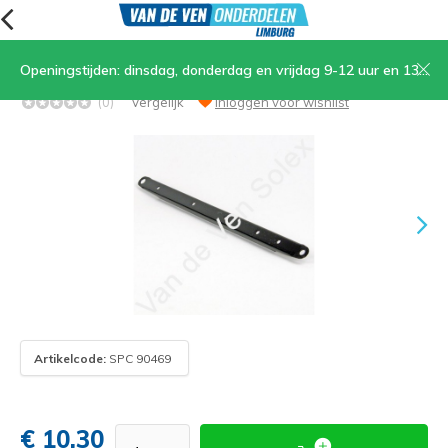
Openingstijden: dinsdag, donderdag en vrijdag 9-12 uur en 13.30-17 uur, zaterdag 9-12 uur
07. Steun bagagedrager
(0)
Vergelijk
Inloggen voor wishlist
Artikelcode:
SPC 90469
€ 10,30