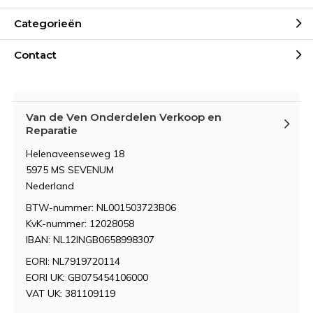
Categorieën
Contact
Van de Ven Onderdelen Verkoop en
Reparatie
Helenaveenseweg 18
5975 MS SEVENUM
Nederland
BTW-nummer: NL001503723B06
KvK-nummer: 12028058
IBAN: NL12INGB0658998307
EORI: NL7919720114
EORI UK: GB075454106000
VAT UK: 381109119