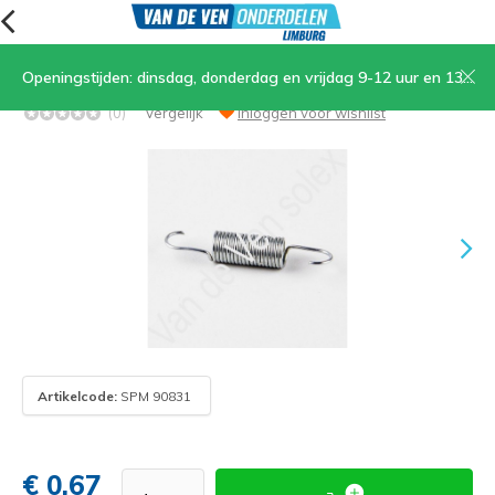
Openingstijden: dinsdag, donderdag en vrijdag 9-12 uur en 13.30-17 uur, zaterdag 9-12 uur
06. Veer lichtschakelaar
(0)
Vergelijk
Inloggen voor wishlist
Artikelcode:
SPM 90831
€ 0,67