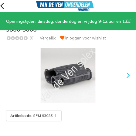
Openingstijden: dinsdag, donderdag en vrijdag 9-12 uur en 13.30-17 uur, zaterdag 9-12 uur
06. Handvaten donkergrijs, draaigas, Typen
3800-5000
(0)
Vergelijk
Inloggen voor wishlist
Artikelcode:
SPM 93085-4