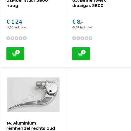
01.Moer stuur 3800
03. Binnenwerk
hoog
draaigas 3800
€ 1,24
€ 8,-
(1,50 Incl. btw)
(9,68 Incl. btw)
14. Aluminium
remhendel rechts oud