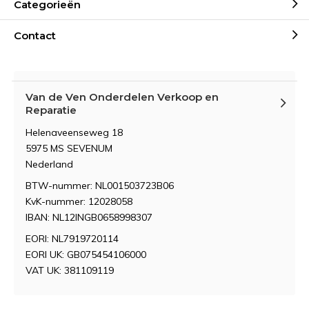
Categorieën
Contact
Van de Ven Onderdelen Verkoop en
Reparatie
Helenaveenseweg 18
5975 MS SEVENUM
Nederland
BTW-nummer: NL001503723B06
KvK-nummer: 12028058
IBAN: NL12INGB0658998307
EORI: NL7919720114
EORI UK: GB075454106000
VAT UK: 381109119