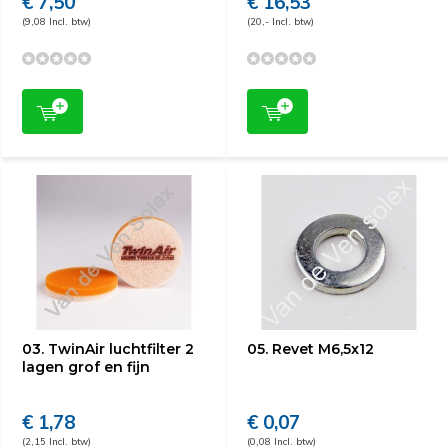
€ 7,50
€ 16,53
(9,08 Incl. btw)
(20,- Incl. btw)
03. TwinAir luchtfilter 2
05. Revet M6,5x12
lagen grof en fijn
€ 1,78
€ 0,07
(2,15 Incl. btw)
(0,08 Incl. btw)