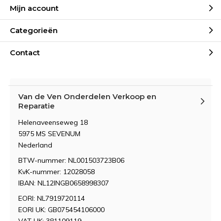
Mijn account
Categorieën
Contact
Van de Ven Onderdelen Verkoop en
Reparatie
Helenaveenseweg 18
5975 MS SEVENUM
Nederland
BTW-nummer: NL001503723B06
KvK-nummer: 12028058
IBAN: NL12INGB0658998307
EORI: NL7919720114
EORI UK: GB075454106000