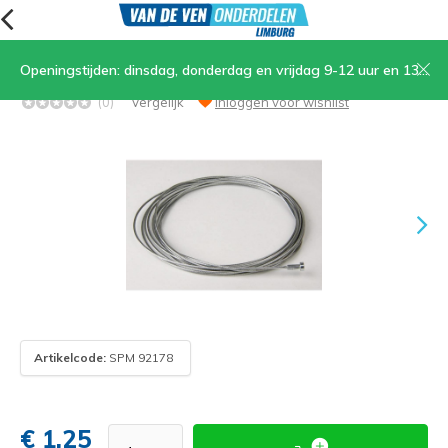
Openingstijden: dinsdag, donderdag en vrijdag 9-12 uur en 13.30-17 uur, zaterdag 9-12 uur
04. Binnen decompressiekabel
(0)
Vergelijk
Inloggen voor wishlist
Artikelcode:
SPM 92178
€ 1,25