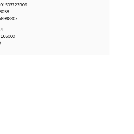
01503723B06
8058
58998307
14
4106000
9