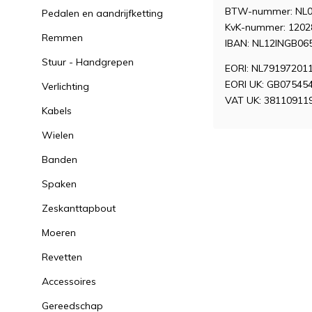
BTW-nummer: NL0
Pedalen en aandrijfketting
KvK-nummer: 1202
Remmen
IBAN: NL12INGB06
Stuur - Handgrepen
EORI: NL79197201
EORI UK: GB07545
Verlichting
VAT UK: 38110911
Kabels
Wielen
Banden
Spaken
Zeskanttapbout
Moeren
Revetten
Accessoires
Gereedschap