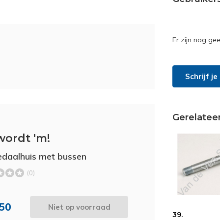
Er zijn nog ge
Schrijf j
Gerelatee
wordt 'm!
edaalhuis met bussen
(0)
,50
Niet op voorraad
39.