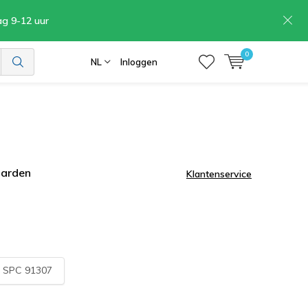
ag 9-12 uur
0
NL
Inloggen
aarden
Klantenservice
:
SPC 91307