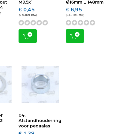
out
M9,5x1
Ø16mm L 148mm
14
€ 0,45
€ 6,95
x
(0,54 Incl. btw)
(8,41 Incl. btw)
or
04.
23
Afstandhouderring
voor pedaalas
€ 1,38