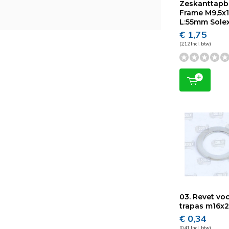
Zeskanttapb
Frame M9,5x
L:55mm Sole
€ 1,75
(2,12 Incl. btw)
03. Revet vo
trapas m16x
€ 0,34
(0,41 Incl. btw)